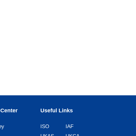
Center
Useful Links
ey
ISO
IAF