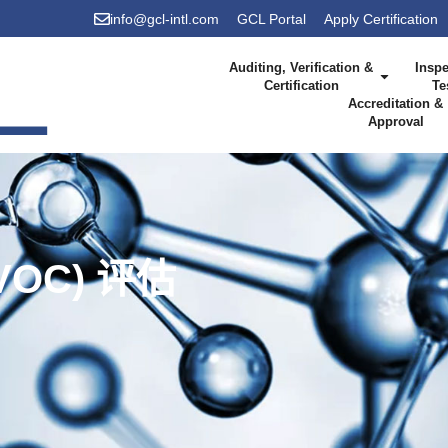
info@gcl-intl.com
GCL Portal
Apply Certification
Auditing, Verification &
Inspe
Certification
Te
Accreditation &
Approval
OC) 评估