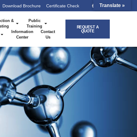
Translate »
Download Brochure
Certificate Check
China
ction &
Public
sting
Training
REQUEST A
QUOTE
Information
Contact
Center
Us