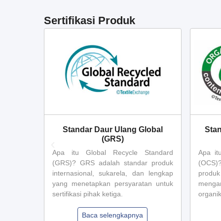
Sertifikasi Produk
RAM
Standar Daur Ulang Global
Sta
(GRS)
M IEEM
Apa itu Global Recycle Standard
Apa it
External
(GRS)? GRS adalah standar produk
(OCS)
ch is an
internasional, sukarela, dan lengkap
prod
ability
yang menetapkan persyaratan untuk
meng
s for all
sertifikasi pihak ketiga.
organik
Baca selengkapnya