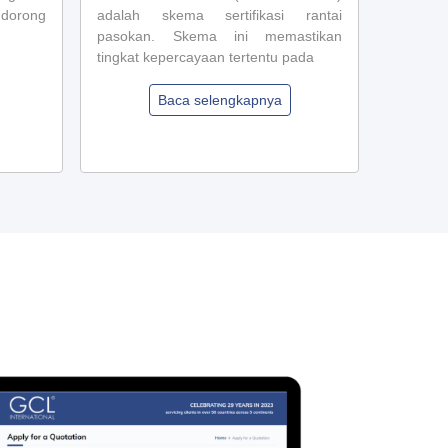
Terakre
ndorong
adalah skema sertifikasi rantai
Seluruh
pasokan. Skema ini memastikan
global 
tingkat kepercayaan tertentu pada
bertah
sosial. I
Baca selengkapnya