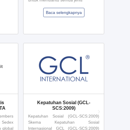
untuk membantu semua jenis
Baca selengkapnya
is
Kepatuhan Sosial (GCL-
Pr
ETA
SCS:2009)
Bertan
embers
Kepatuhan Sosial (GCL-SCS:2009)
WRAP –
/4 Sedex
Skema Kepatuhan Sosial
Accred
 global
Internasional GCL (GCL-SCS:2009)