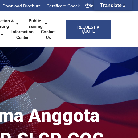
Translate »
Download Brochure
Certificate Check
Indonesia
ction &
Public
sting
Training
REQUEST A
QUOTE
Information
Contact
Center
Us
rma Anggota