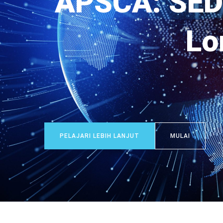
APSCA: SED
S)
Lo
PELAJARI LEBIH LANJUT
MULAI