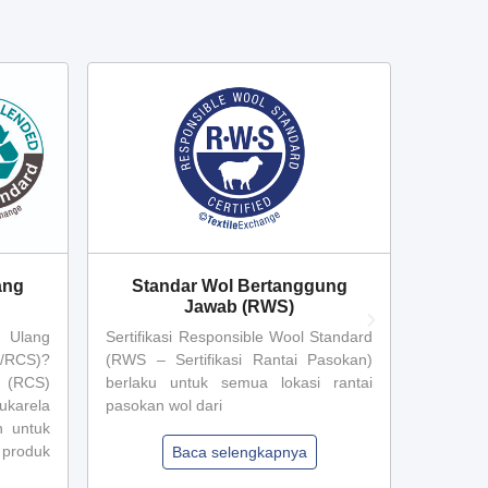
ang
Standar Wol Bertanggung
Stand
Jawab (RWS)
r Ulang
Sertifikasi Responsible Wool Standard
Sertif
/RCS)?
(RWS – Sertifikasi Rantai Pasokan)
Standar
 (RCS)
berlaku untuk semua lokasi rantai
Pasokan
ukarela
pasokan wol dari
rantai p
n untuk
 produk
Baca selengkapnya