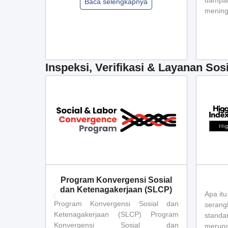
dampa
Baca selengkapnya
mening
Inspeksi, Verifikasi & Layanan Sosi
& Audit
Program Konvergensi Sosial
dan Ketenagakerjaan (SLCP)
Apa it
ak Kedua
Program Konvergensi Sosial dan
serang
aya Anda
Ketenagakerjaan (SLCP) Program
standar
it Pihak
Konvergensi Sosial dan
merupak