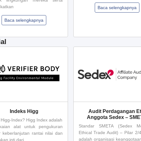
k lingkungan mereka serta
katkan
Baca selengkapnya
Baca selengkapnya
al
Indeks Higg
Audit Perdagangan Et
Anggota Sedex – SM
u Higg-Index? Higg Index adalah
Standar SMETA (Sedex M
kaian alat untuk pengukuran
Ethical Trade Audit) – Pilar 2
 keberlanjutan rantai nilai dan
adalah organisasi keanggotaan
an inti dari