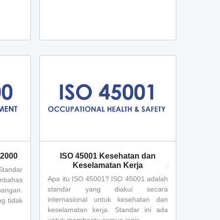
22000
ISO 45001 Kesehatan dan
Keaman
Keselamatan Kerja
andar
Apa itu
Apa itu ISO 45001? ISO 45001 adalah
embahas
spesif
standar yang diakui secara
ngan.
keamana
internasional untuk kesehatan dan
g tidak
berlaku 
keselamatan kerja. Standar ini ada