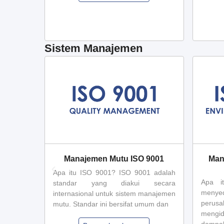
Sistem Manajemen
 (GHP)
Manajemen Mutu ISO 9001
Man
GHP) GHP
Apa itu ISO 9001? ISO 9001 adalah
Apa i
measures
standar yang diakui secara
menye
the food
internasional untuk sistem manajemen
perusa
suitable
mutu. Standar ini bersifat umum dan
mengid