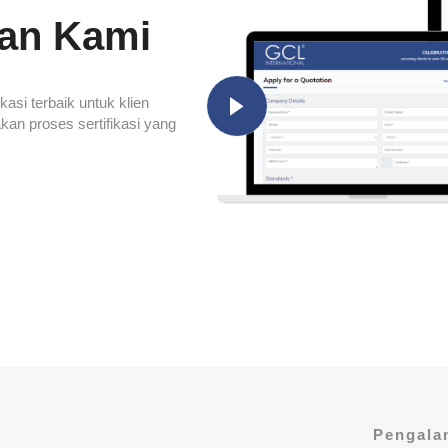
tan Kami
asi terbaik untuk klien
an proses sertifikasi yang
Pengala