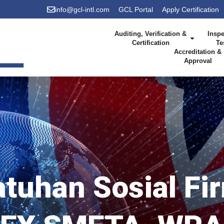
info@gcl-intl.com
GCL Portal
Apply Certification
Auditing, Verification &
Inspe
Certification
Te
Accreditation &
Approval
tuhan Sosial Fi