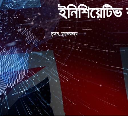
কর্তৃক স্বীকৃত খাদ্য নি
লন্ডন, যুক্তরাজ্য