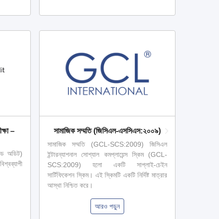
ক্ষা –
সামাজিক সম্মতি (জিসিএল-এসসিএস:২০০৯)
ওয়ার্
সামাজিক সম্মতি (GCL-SCS:2009) জিসিএল
রেড অডিট)
WRAP – ওয়
ইন্টারন্যাশনাল সোশ্যাল কমপ্লায়েন্স স্কিম (GCL-
বিশ্বব্যাপী
প্রোডাক
SCS:2009) হলো একটি সাপ্লাই-চেইন
Accredit
সার্টিফিকেশন স্কিম। এই স্কিমটি একটি নির্দিষ্ট মাত্রার
বিধান প্রত
আস্থা নিশ্চিত করে।
অলাভজনক বৈ
আরও পড়ুন