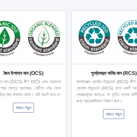
জৈব উপাদান মান (OCS)
পুনর্ব্যবহৃত দাবির মান (RCS)
দান মান (OCS) কী? OCS এমন যেকোনো
রিসাইকেল্ড ক্লেইম স্ট্যান্ডার্ড (RCS) কী? 
ণ্যের ক্ষেত্রে প্রযোজ্য, যেটিতে ৫% থেকে
ক্লেইম স্ট্যান্ডার্ড (RCS) হলো একটি আন
যন্ত জৈব উপাদান থাকে। এটি যাচাই করে যে
স্বেচ্ছামূলক মানদণ্ড যা তৃতীয় পক্ষের সার্
জন্য প্রয়োজনীয়তা নির্ধারণ করে।
আরও পড়ুন
আরও পড়ুন