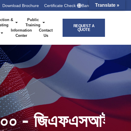
Translate »
Download Brochure
Certificate Check
Bangladesh
ction &
Public
sting
Training
REQUEST A
QUOTE
Information
Contact
Center
Us
বাল ফুড সেফটি