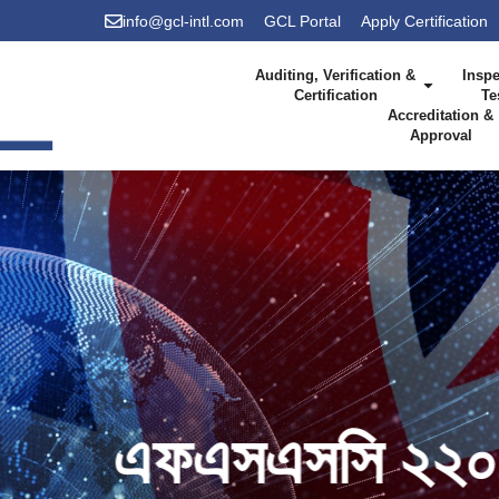
info@gcl-intl.com
GCL Portal
Apply Certification
Auditing, Verification &
Inspe
Certification
Te
Accreditation &
Approval
০০ - জিএফএসআই গ্লো