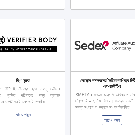
হিগ সূচক
সেডেক্স সদস্যদের নৈতিক বাণিজ্য নিরী
এসএমইটিএ
ক্স কী? হিগ-ইনডেক্স হলো ভ্যালু চেইনের
SMETA (সেডেক্স মেম্বার্স এথিক্যাল ট্
ত্বের প্রমিত পরিমাপের জন্য ব্যবহৃত
স্ট্যান্ডার্ড – ২ / ৪ পিলার। সেডেক্স একটি 
হের একটি সমষ্টি এবং এটি কেন্দ্রীয়
সদস্য সংগঠন যা উন্নয়ন সাধনে নিবেদিত।
আরও পড়ুন
আরও পড়ুন