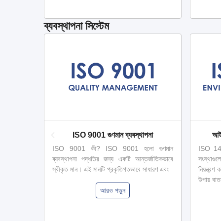
ব্যবস্থাপনা সিস্টেম
 (GHP)
ISO 9001 গুণমান ব্যবস্থাপনা
আই
GHP) GHP
ISO 9001 কী? ISO 9001 হলো গুণমান
ISO 14
measures
ব্যবস্থাপনা পদ্ধতির জন্য একটি আন্তর্জাতিকভাবে
সংস্থাগু
the food
স্বীকৃত মান। এই মানটি প্রকৃতিগতভাবে সাধারণ এবং
নিয়ন্ত্র
suitable
উপায় বাত
আরও পড়ুন