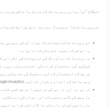
اصطلاح 'آپ' ہماری ویب سائٹ کے صارف یا ناظرین سے م
اس ویب سائٹ کا استعمال مندرجہ ذیل شرائط کے ساتھ 
اس ویب سائٹ کے صفحات کا مواد آپ کی عمومی مع
یہ نوٹس کے بغیر تبدیلی کے تابع ہے۔
یہ ویب سائٹ براؤزنگ کی ترجیحات کی نگرانی کے
کوکیز کو استعمال کرنے کی اجازت دیتے ہیں، ت
فریق کے استعمال کے لیے محفوظ کی جا سکتی ہیں
ویب سائٹ کے اعداد و شمار کے لیے Google Analytics۔
نہ ہی ہم اور نہ ہی کوئی تیسرا فریق کسی خاص م
یا پیش کی گئی معلومات اور مواد کی درستگی، 
بارے میں کوئی وارنٹی یا گارنٹی فراہم نہیں 