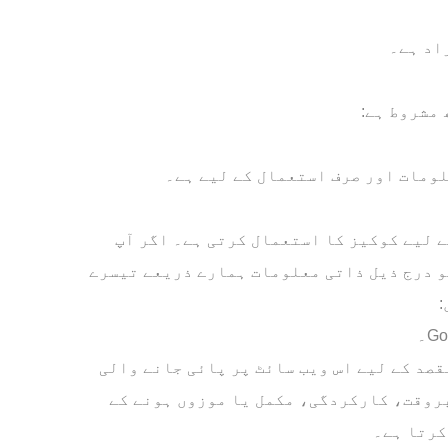
راد ہے۔
مشروط ہے:
لومات اور صرف استعمال کے لیے ہے۔
 لیے کوکیز کا استعمال کرتی ہے۔ اگر آپ
و درج ذیل ذاتی معلومات ہمارے ذریعے تیسرے
:
قصد کے لیے اس ویب سائٹ پر پائی جانے والی
بروقت، کارکردگی، مکمل یا موزوں ہونے کے
کرتا ہے۔