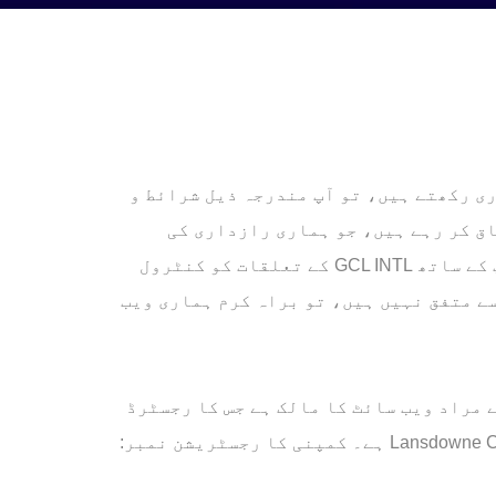
ی رکھتے ہیں، تو آپ مندرجہ ذیل شرائط و
ق کر رہے ہیں، جو ہماری رازداری کی
پالیسی کے ساتھ مل کر اس ویب سائٹ کے سلسلے میں آپ کے ساتھ GCL INTL کے تعلقات کو کنٹرول
سے متفق نہیں ہیں، تو براہ کرم ہماری ویب
 'GCL INTL of Companies Limited' یا 'us' یا 'we' سے مراد ویب سائٹ کا مالک ہے جس کا رجسٹرڈ
دفتر 21 Lansdowne Crescent, Edinburgh, EH12 5EH, United Kingdom ہے۔ کمپنی کا رجسٹریشن نمبر: