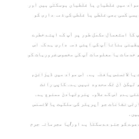
مواد میں غلطیاں یا غلطیاں ہوسکتی ہیں اور
یسی کسی بھی غلطی یا غلطی کی ذمہ داری کو
 کا استعمال مکمل طور پر آپ کے اپنے خطرے
یقینی بنانا آپ کی اپنی ذمہ داری ہے کہ اس
 خدمات یا معلومات آپ کی مخصوص ضروریات کو
 یا لائسنس یافتہ ہے۔ اس مواد میں ڈیزائن،
 لیکن ان تک محدود نہیں ہے۔ کاپی رائٹ
نتی ہے، اس کے علاوہ پنروتپادن ممنوع ہے۔
رتی نشانات جو آپریٹر کی ملکیت یا لائسنس
یں۔
عوے کو جنم دے سکتا ہے اور/یا مجرمانہ جرم