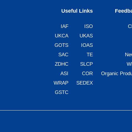
Useful Links
Feedba
IAF
ISO
C
UKCA
UKAS
GOTS
IOAS
SAC
TE
Ne
ZDHC
SLCP
Wh
ASI
COR
Organic Produ
WRAP
SEDEX
GSTC