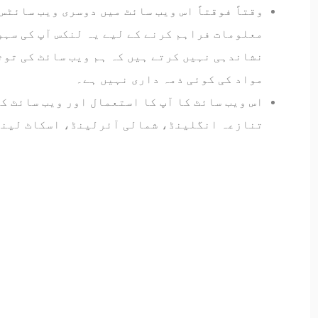
وقتاً فوقتاً اس ویب سائٹ میں دوسری ویب سائٹس
معلومات فراہم کرنے کے لیے یہ لنکس آپ کی سہو
نشاندہی نہیں کرتے ہیں کہ ہم ویب سائٹ کی توث
مواد کی کوئی ذمہ داری نہیں ہے۔
اس ویب سائٹ کا آپ کا استعمال اور ویب سائٹ کے
تنازعہ انگلینڈ، شمالی آئرلینڈ، اسکاٹ لینڈ 