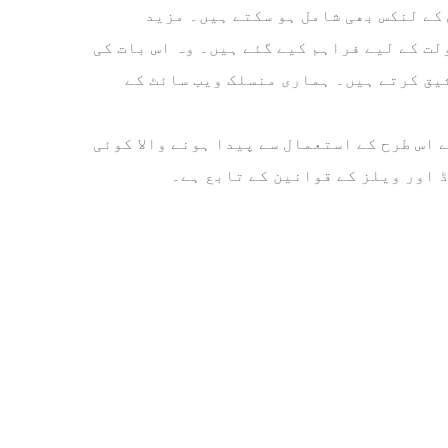
 کے لنکس بھی شامل ہو سکتے ہیں۔ مزید
لت کے لیے فراہم کیے گئے ہیں۔ وہ اس بات کی
یق کرتے ہیں۔ ہماری منسلک ویب سائٹ کے
 اس طرح کے استعمال سے پیدا ہونے والا کوئی
اور ویلز کے قوانین کے تابع ہے۔