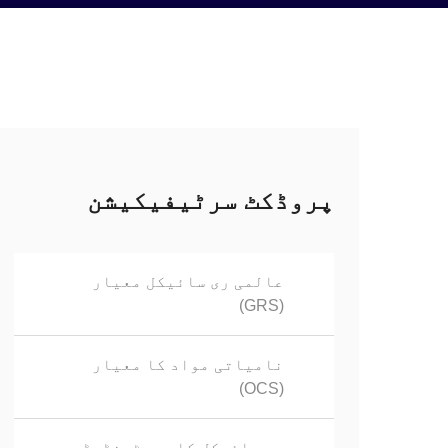
پروڈکٹ سرٹیفیکیشن
عالمی ری سائیکل معیار
(GRS)
نامیاتی مواد کا معیار
(OCS)
ری سائیکل کلیم سٹینڈرڈ