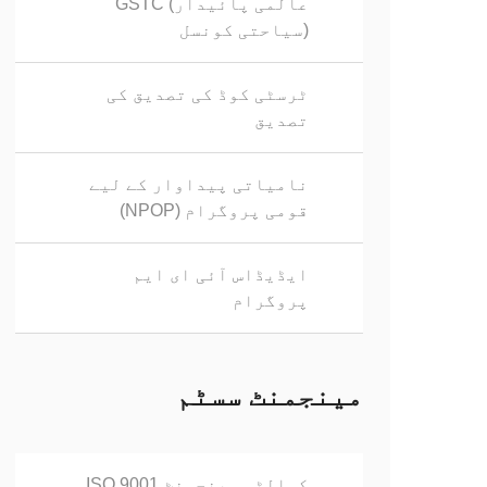
GSTC (عالمی پائیدار
سیاحتی کونسل)
ٹرسٹی کوڈ کی تصدیق کی
تصدیق
نامیاتی پیداوار کے لیے
قومی پروگرام (NPOP)
ایڈیڈاس آئی ای ایم
پروگرام
مینجمنٹ سسٹم
ISO 9001 کوالٹی مینجمنٹ