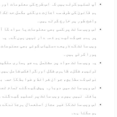
آپ تسلیم کرتے ہیں کہ اس طرح کی معلومات اور 
ہم قانون کی طرف سے اجازت دی گئی مکمل حد تک ا
واضح طور پر خارج کرتے ہیں۔
اس ویب سائٹ پر کسی بھی معلومات یا مواد کا آپ
پر ہے، جس کے لیے ہم ذمہ دار نہیں ہوں گے۔ یہ 
ویب سائٹ کے ذریعے دستیاب کوئی بھی مصنوعات،
پورا کرتی ہیں۔
یہ ویب سائٹ مواد پر مشتمل ہے جو ہماری ملکیت
ترتیب، شکل، ظاہری شکل اور گرافکس شامل ہیں،
نوٹس کے مطابق، جو ان شرائط و ضوابط کا حصہ ب
اس ویب سائٹ میں دوبارہ پیش کیے گئے تمام تجا
یافتہ نہیں ہیں، ویب سائٹ پر تسلیم کیے گئے ہ
اس ویب سائٹ کا غیر مجاز استعمال ہرجانے کے د
ہو سکتا ہے۔