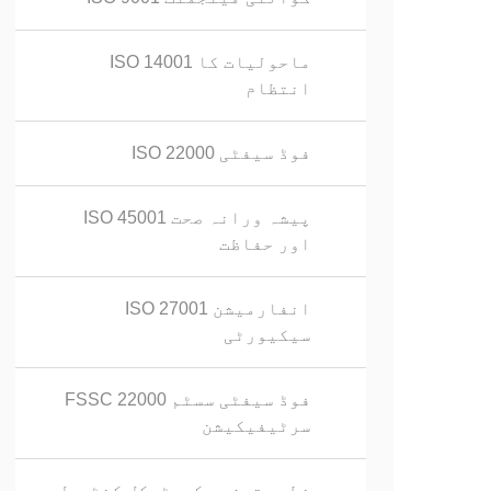
ISO 14001 ماحولیات کا
انتظام
ISO 22000 فوڈ سیفٹی
ISO 45001 پیشہ ورانہ صحت
اور حفاظت
ISO 27001 انفارمیشن
سیکیورٹی
FSSC 22000 فوڈ سیفٹی سسٹم
سرٹیفیکیشن
خطرہ تجزیہ کریٹیکل کنٹرول