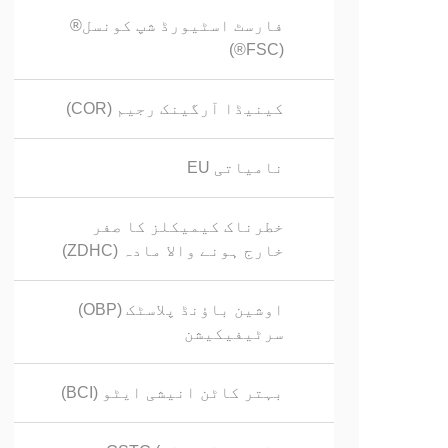
فارسٹ اسٹیورڈ شپ کونسل®
(FSC®)
کینیڈا آرگینک رجیم (COR)
EU نامیاتی
خطرناک کیمیکلز کا صفر
خارج ہونے والا مادہ (ZDHC)
اوشین باؤنڈ پلاسٹک (OBP)
سرٹیفیکیشن
بہتر کاٹن انیشی ایٹو (BCI)