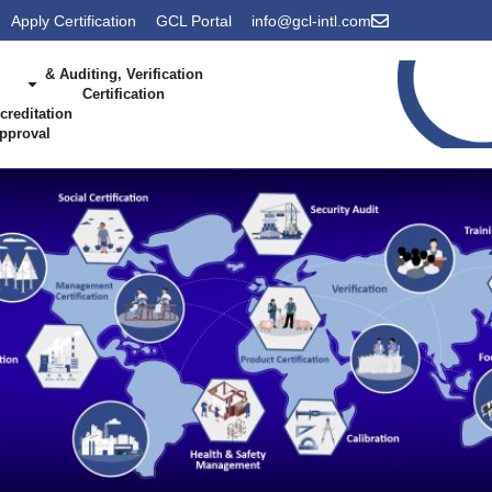
Apply Certification
GCL Portal
info@gcl-intl.com
Auditing, Verification &
Certification
creditation &
pproval