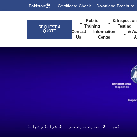
Pakistan
Certificate Check
Download Brochure
Public
Inspection &
Training
Testing
REQUEST A
QUOTE
Contact
Information
Ac
Us
Center
A
گھر
ہمارے بارے میں
شرائط و ضوابط