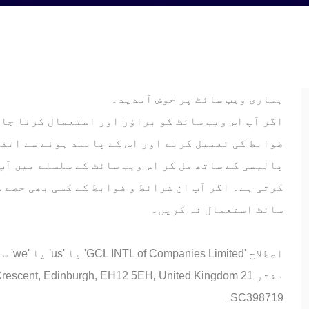
ہماری ویب سائٹ پر خوش آمدید۔
اگر آپ اس ویب سائٹ کو براؤز اور استعمال کرنا جار
ضوابط کی تعمیل کرنے اور اس کے پابند ہونے سے اتفا
کرتی ہے۔ اگر آپ ان شرائط و ضوابط کے کسی بھی حصے 
سائٹ استعمال نہ کریں۔
اصطلاح
SC398719۔