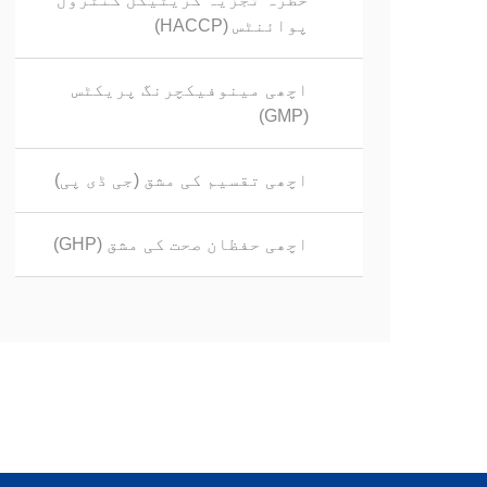
پوائنٹس (HACCP)
اچھی مینوفیکچرنگ پریکٹس
(GMP)
اچھی تقسیم کی مشق (جی ڈی پی)
اچھی حفظان صحت کی مشق (GHP)