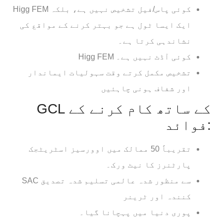
Higg FEM کوئی پاس/فیل تشخیص نہیں ہے، بلکہ
ایک ایسا ٹول ہے جو بہتر کرنے کے مواقع کی
نشاندہی کرتا ہے۔
Higg FEM کوئی آڈٹ نہیں ہے۔
تشخیص مکمل کرتے وقت سہولیات ایماندار
اور شفاف ہونی چاہئیں
GCL کے ساتھ کام کرنے کے
فوائد:
تقریباً 50 ممالک میں اوورسیز اسٹریٹجک
پارٹنرز کا نیٹ ورک۔
SAC سے منظور شدہ عالمی تسلیم شدہ تصدیق
کنندہ اور ٹرینر
پوری دنیا میں پہچانا گیا۔