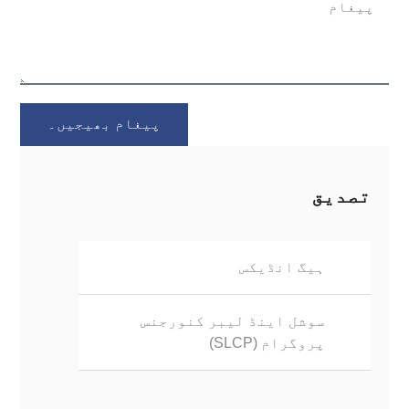
پیغام بھیجیں۔
تصدیق
ہیگ انڈیکس
سوشل اینڈ لیبر کنورجنس
پروگرام (SLCP)