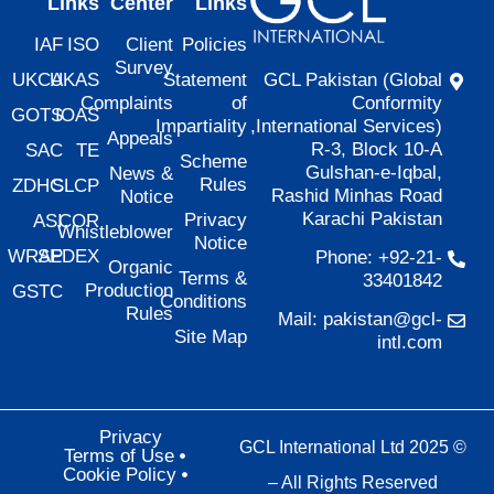
Links
Center
Links
IAF
ISO
Client
Policies
Survey
UKCA
UKAS
Statement
GCL Pakistan (Global
Complaints
of
Conformity
GOTS
IOAS
Impartiality
International Services),
Appeals
R-3, Block 10-A
SAC
TE
Scheme
Gulshan-e-Iqbal,
News &
Rules
ZDHC
SLCP
Rashid Minhas Road
Notice
Karachi Pakistan
Privacy
ASI
COR
Whistleblower
Notice
WRAP
SEDEX
Phone: +92-21-
Organic
Terms &
33401842
Production
GSTC
Conditions
Rules
Mail: pakistan@gcl-
Site Map
intl.com
Privacy
© 2025 GCL International Ltd
Terms of Use
Cookie Policy
– All Rights Reserved