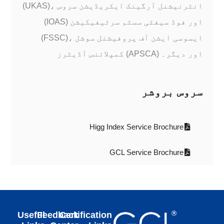
(UKAS)، انٹرنیشنل آرگینک ایکریڈیشن سروس
(IOAS) اور فوڈ سیفٹی سسٹم سرٹیفیکیشن
(FSSC)، ایسوسی ایشن آف پروفیشنل سوشل
کمپلائنس آڈیٹرز (APSCA) اور دیگر۔
سروس بروشر
Higg Index Service Brochure
GCL Service Brochure
Useful
Feedback
Certification