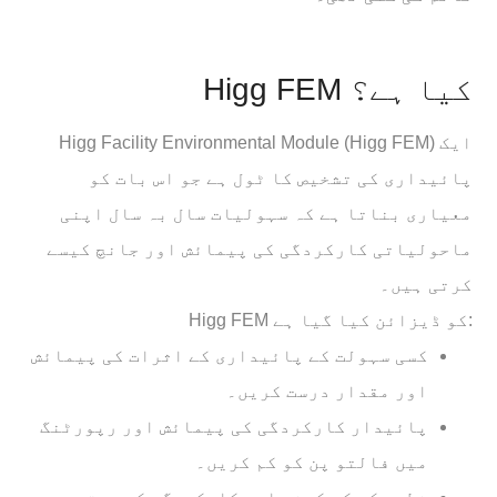
Higg FEM کیا ہے؟
Higg Facility Environmental Module (Higg FEM) ایک
پائیداری کی تشخیص کا ٹول ہے جو اس بات کو
معیاری بناتا ہے کہ سہولیات سال بہ سال اپنی
ماحولیاتی کارکردگی کی پیمائش اور جانچ کیسے
کرتی ہیں۔
Higg FEM کو ڈیزائن کیا گیا ہے:
کسی سہولت کے پائیداری کے اثرات کی پیمائش
اور مقدار درست کریں۔
پائیدار کارکردگی کی پیمائش اور رپورٹنگ
میں فالتو پن کو کم کریں۔