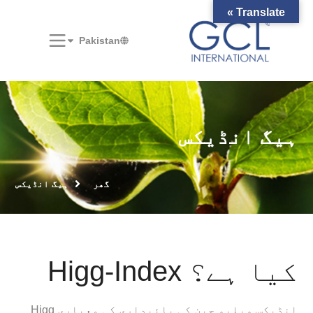
Translate »
Pakistan
ہیگ انڈیکس
گھر
ہیگ انڈیکس
Higg-Index کیا ہے؟
Higg انڈیکس ویلیو چین کی پائیداری کی معیاری