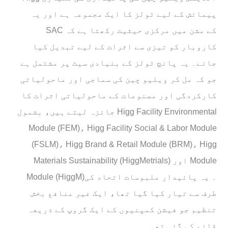
پیمائش کے لیے ٹولز کا ایک مجموعہ ہے اور یہ
SAC کے مشن میں مرکزی حیثیت رکھتا ہے کہ
کاروبار کو تیزی سے اثرات کے لیے تبدیل کیا
جائے۔ یہ پانچ ٹولز کے بنیادی سیٹ پر مشتمل ہے
جو کہ مل کر ویلیو چین کی سماجی اور ماحولیاتی
کارکردگی اور مصنوعات کے ماحولیاتی اثرات کا
جائزہ لیتے ہیں، بشمول Higg Facility Environmental
Module (FEM)، Higg Facility Social & Labor Module
(FSLM)، Higg Brand & Retail Module (BRM)، Higg
Materials Sustainability (HiggMetrials) اور Module
Module (HiggM)۔ یہ پائیدار ملبوسات اتحاد کی
طرف سے تیار کیا گیا تھا، ایک غیر منافع بخش
تنظیم جو فیشن کمپنیوں کے ایک گروپ کے ذریعہ
قائم کی گئی تھی۔