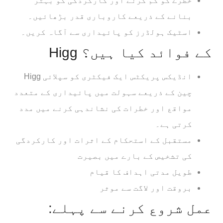
خطرے کو کم کرنے اور کارکردگی کو بہتر
بنانے کے ذریعے کاروباری قدر بڑھائیں۔
اسٹیک ہولڈرز کو پائیداری سے آگاہ کریں۔
Higg کے فوائد کیا ہیں؟
Higg انڈیکس پریکٹس ایک فیکٹری کو سپلائی
چین کے ذریعے سہولت میں پائیداری کے متعدد
مواقع اور خطرات کی نشاندہی کرنے میں مدد
کرتی ہے۔
مستقبل کے استحکام کے اثرات اور کارکردگی
کی تشخیص کے بارے میں بصیرت
طویل مدتی اہداف کا قیام
بروقت اور لاگت سے موثر
عمل شروع کرنے سے پہلے: