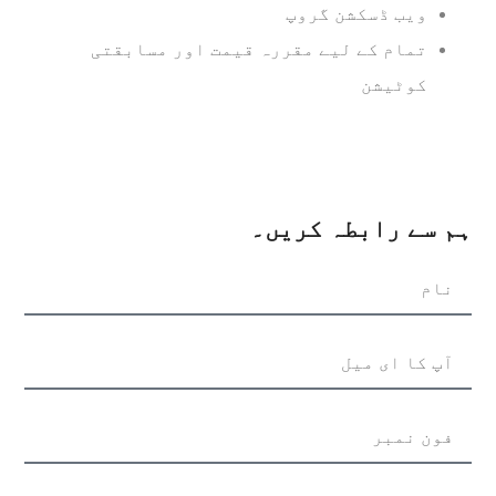
ویب ڈسکشن گروپ
تمام کے لیے مقررہ قیمت اور مسابقتی
کوٹیشن
ہم سے رابطہ کریں۔