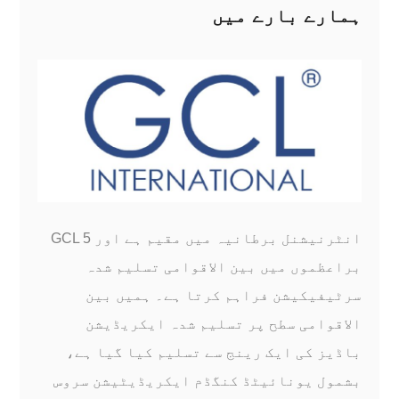
ہمارے بارے میں
GCL انٹرنیشنل برطانیہ میں مقیم ہے اور 5
براعظموں میں بین الاقوامی تسلیم شدہ
سرٹیفیکیشن فراہم کرتا ہے۔ ہمیں بین
الاقوامی سطح پر تسلیم شدہ ایکریڈیشن
باڈیز کی ایک رینج سے تسلیم کیا گیا ہے،
بشمول یونائیٹڈ کنگڈم ایکریڈیٹیشن سروس