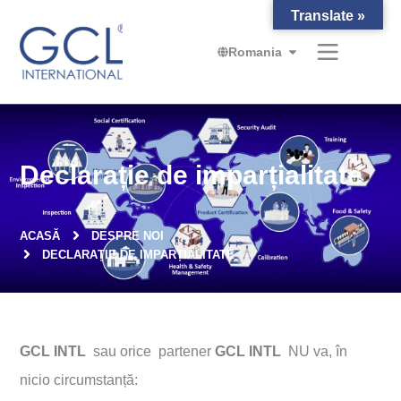
Translate »
Romania
Declarație de imparțialitate
ACASĂ
DESPRE NOI
DECLARAȚIE DE IMPARȚIALITATE
GCL INTL
sau orice partener
GCL INTL
NU va, în
nicio circumstanță: