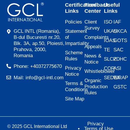
Certification
Feedback
Useful
Links
Center
Links
Policies
Client
ISO
IAF
Survey
Statement
UKAS
UKCA
GCL INTL (Romania),
of
Complaints
B-dul Bucuresti nr.20,
IOAS
GOTS
Impartiality
Blk. 3A, ap.50, Ploiesti,
Appeals
Prahova, 2000,
TE
SAC
Scheme
Romania
News &
Rules
SLCP
ZDHC
Notice
Phone: +40372775670
Privacy
COR
ASI
Whistleblower
Notice
SEDEX
WRAP
Mail: info@gcl-intl.com
Organic
Terms &
Production
GSTC
Conditions
Rules
Site Map
Privacy
© 2025 GCL International Ltd
Terms of Use