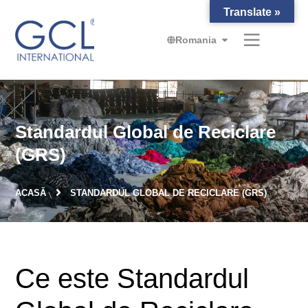
Translate »
Romania
Standardul Global de Reciclare
(GRS)
ACASĂ
STANDARDUL GLOBAL DE RECICLARE (GRS)
Ce este Standardul