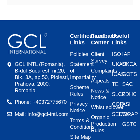
Certification
Feedback
Useful
Links
Center
Links
Policies
Client
ISO
IAF
Survey
Statement
UKAS
UKCA
GCL INTL (Romania),
of
Complaints
B-dul Bucuresti nr.20,
IOAS
GOTS
Impartiality
Blk. 3A, ap.50, Ploiesti,
Appeals
Prahova, 2000,
TE
SAC
Scheme
Romania
News &
Rules
SLCP
ZDHC
Notice
Phone: +40372775670
Privacy
COR
ASI
Whistleblower
Notice
SEDEX
WRAP
Mail: info@gcl-intl.com
Organic
Terms &
Production
GSTC
Conditions
Rules
Site Map