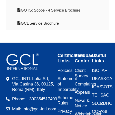
GOTS: Scope - 4 Service Brochure
GCL Service Brochure
Certification
Feedback
Useful
Links
Center
Links
Policies
Client
ISO
IAF
Survey
Statement
UKAS
UKCA
GCL INTL Italia Srl,
of
Complaints
Via Casina 36, 00125,
IOAS
GOTS
Impartiality
Roma (RM), Italy
Appeals
TE
SAC
Scheme
Phone: +390354517409
News &
Rules
SLCP
ZDHC
Notice
Mail: info@gcl-intl.com
Privacy
COR
ASI
Whistleblower