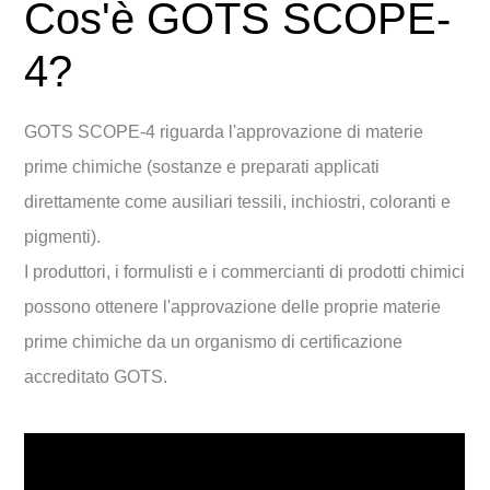
Cos'è GOTS SCOPE-
4?
GOTS SCOPE-4 riguarda l'approvazione di materie
prime chimiche (sostanze e preparati applicati
direttamente come ausiliari tessili, inchiostri, coloranti e
pigmenti).
I produttori, i formulisti e i commercianti di prodotti chimici
possono ottenere l'approvazione delle proprie materie
prime chimiche da un organismo di certificazione
accreditato GOTS.