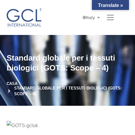
Translate »
Italy
Standard globale per i tessuti
biologici (GOTS: Scope – 4)
CASA
STANDARD GLOBALE PER I TESSUTI BIOLOGICI (GOTS:
SCOPE – 4)