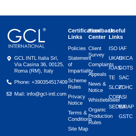
Certification
Feedback
Useful
Links
Center
Links
Policies
Client
ISO
IAF
Survey
Statement
UKAS
UKCA
GCL INTL Italia Srl,
of
Complaints
Via Casina 36, 00125,
IOAS
GOTS
Impartiality
Roma (RM), Italy
Appeals
TE
SAC
Scheme
Phone: +390354517409
News &
Rules
SLCP
ZDHC
Notice
Mail: info@gcl-intl.com
Privacy
COR
ASI
Whistleblower
Notice
SEDEX
WRAP
Organic
Terms &
Production
GSTC
Conditions
Rules
Site Map