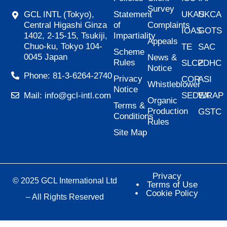
Survey
Statement
UKAS
UKCA
GCL INTL (Tokyo),
of
Complaints
Central Higashi Ginza
IOAS
GOTS
Impartiality
1402, 2-15-15, Tsukiji,
Appeals
Chuo-ku, Tokyo 104-
TE
SAC
Scheme
0045 Japan
News &
Rules
SLCP
ZDHC
Notice
Phone: 81-3-6264-2740
Privacy
COR
ASI
Whistleblower
Notice
SEDEX
WRAP
Mail: info@gcl-intl.com
Organic
Terms &
Production
GSTC
Conditions
Rules
Site Map
Privacy
© 2025 GCL International Ltd
Terms of Use
Cookie Policy
– All Rights Reserved