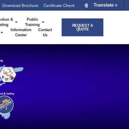
Translate »
Download Brochure
Certificate Check
Taiwan
ction &
Public
sting
Training
REQUEST A
QUOTE
Information
Contact
Center
Us