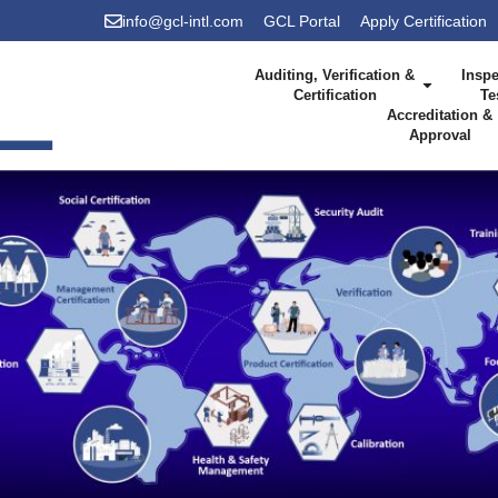
info@gcl-intl.com
GCL Portal
Apply Certification
Auditing, Verification &
Inspe
Certification
Te
Accreditation &
Approval