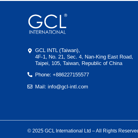
GCL INTL (Taiwan),
4F-1, No. 21, Sec. 4, Nan-King East Road,
Taipei, 105, Taiwan, Republic of China
Phone: +886227155577
Mail: info@gcl-intl.com
© 2025 GCL International Ltd – All Rights Reserve