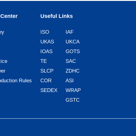
Center
Useful Links
ey
ISO
IAF
UKAS
UKCA
IOAS
GOTS
ice
TE
SAC
wer
SLCP
ZDHC
oduction Rules
COR
ASI
SEDEX
WRAP
GSTC