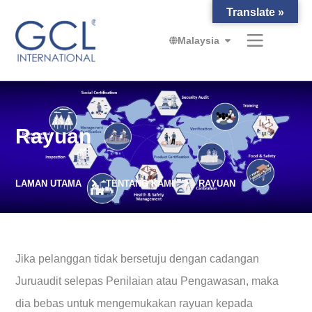
Translate »
Malaysia
Rayuan
LAMAN UTAMA
TENTANG KAMI
RAYUAN
Jika pelanggan tidak bersetuju dengan cadangan
Juruaudit selepas Penilaian atau Pengawasan, maka
dia bebas untuk mengemukakan rayuan kepada