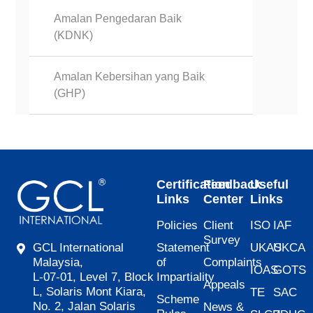
Amalan Pengedaran Baik
(KDNK)
Amalan Kebersihan yang Baik
(GHP)
Certification
Feedback
Useful
Links
Center
Links
Policies
Client
ISO
IAF
Survey
Statement
UKAS
UKCA
GCL International
of
Complaints
Malaysia,
IOAS
GOTS
Impartiality
L-07-01, Level 7, Block
Appeals
L, Solaris Mont Kiara,
TE
SAC
Scheme
No. 2, Jalan Solaris
News &