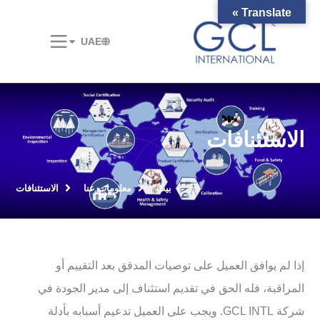
Translate »
UAE
الاستئنافات
بيت
معلومات عنا
الاستئنافات
إذا لم يوافق العميل على توصيات المدقق بعد التقييم أو
المراقبة، فله الحق في تقديم استئناف إلى مدير الجودة في
شركة GCL INTL. ويجب على العميل تدعيم أسبابه بأدلة