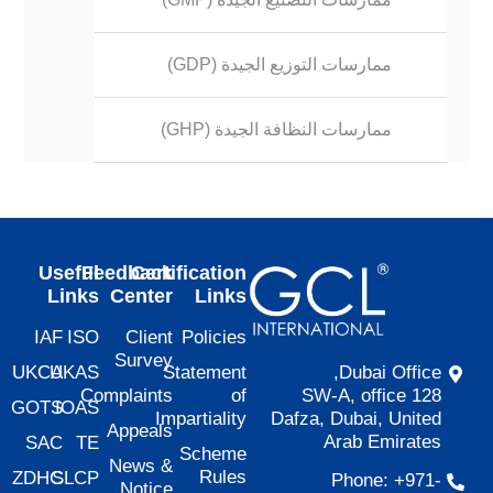
ممارسات التوزيع الجيدة (GDP)
ممارسات النظافة الجيدة (GHP)
Useful
Feedback
Certification
Links
Center
Links
IAF
ISO
Client
Policies
Survey
UKCA
UKAS
Statement
Dubai Office,
Complaints
of
SW-A, office 128
GOTS
IOAS
Impartiality
Dafza, Dubai, United
Appeals
Arab Emirates
SAC
TE
Scheme
News &
Rules
ZDHC
SLCP
Phone: +971-
Notice