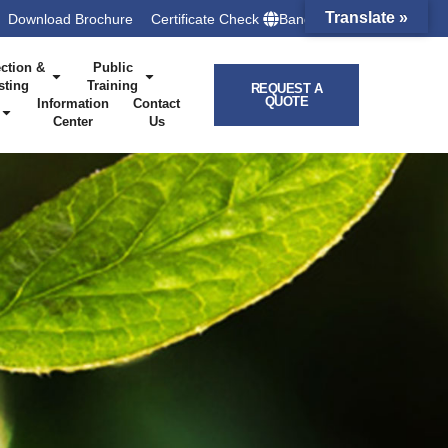
Translate »
Download Brochure
Certificate Check
Bangladesh
ction &
Public
sting
Training
REQUEST A
QUOTE
Information
Contact
Center
Us