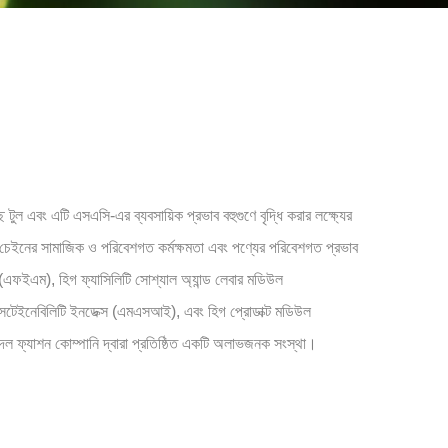
ুল এবং এটি এসএসি-এর ব্যবসায়িক প্রভাব বহুগুণে বৃদ্ধি করার লক্ষ্যের
যালু চেইনের সামাজিক ও পরিবেশগত কর্মক্ষমতা এবং পণ্যের পরিবেশগত প্রভাব
ল (এফইএম), হিগ ফ্যাসিলিটি সোশ্যাল অ্যান্ড লেবার মডিউল
সাসটেইনেবিলিটি ইনডেক্স (এমএসআই), এবং হিগ প্রোডাক্ট মডিউল
দল ফ্যাশন কোম্পানি দ্বারা প্রতিষ্ঠিত একটি অলাভজনক সংস্থা।