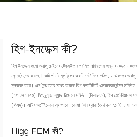
হিগ-ইনডেক্স কী?
হিগ ইনডেক্স হলো ভ্যালু চেইনের টেকসইতার প্রমিত পরিমাপের জন্য ব্যবহৃত একগুচ্ছ ট
কেন্দ্রবিন্দুতে রয়েছে। এটি পাঁচটি মূল টুলের একটি সেট নিয়ে গঠিত, যা একত্রে ভ্
মূল্যায়ন করে। এই টুলগুলোর মধ্যে রয়েছে হিগ ফ্যাসিলিটি এনভায়রনমেন্টাল মডিউ
(এফএসএলএম), হিগ ব্র্যান্ড অ্যান্ড রিটেইল মডিউল (বিআরএম), হিগ মেটেরিয়ালস 
(পিএম)। এটি সাসটেইনেবল অ্যাপারেল কোয়ালিশন দ্বারা তৈরি করা হয়েছিল, যা এক
Higg FEM কী?