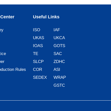
Center
Useful Links
ey
ISO
IAF
UKAS
UKCA
IOAS
GOTS
ice
TE
SAC
wer
SLCP
ZDHC
oduction Rules
COR
ASI
SEDEX
WRAP
GSTC