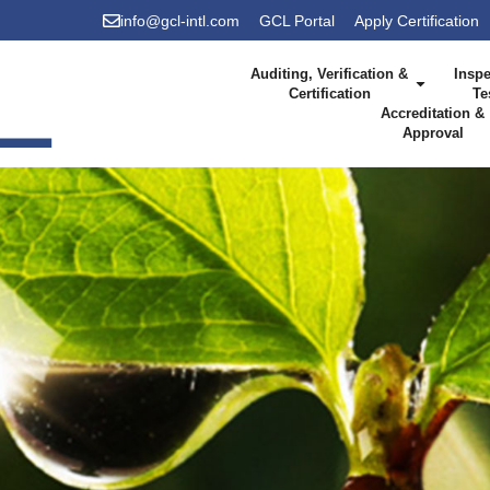
info@gcl-intl.com
GCL Portal
Apply Certification
Auditing, Verification &
Inspe
Certification
Te
Accreditation &
Approval