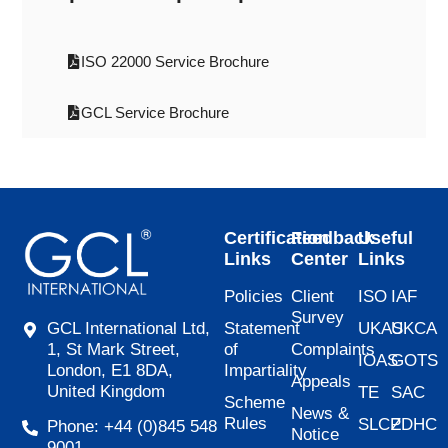
ISO 22000 Service Brochure
GCL Service Brochure
Certification
Feedback
Useful
Links
Center
Links
Policies
Client
ISO
IAF
Survey
Statement
UKAS
UKCA
GCL International Ltd,
of
Complaints
1, St Mark Street,
IOAS
GOTS
Impartiality
London, E1 8DA,
Appeals
United Kingdom
TE
SAC
Scheme
News &
Rules
SLCP
ZDHC
Phone: +44 (0)845 548
Notice
9001