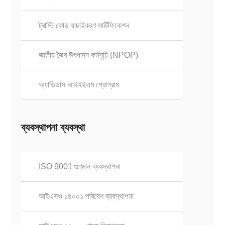
ট্রাস্টি কোড যাচাইকরণ সার্টিফিকেশন
জাতীয় জৈব উৎপাদন কর্মসূচি (NPOP)
অ্যাডিডাস আইইইএম প্রোগ্রাম
ব্যবস্থাপনা ব্যবস্থা
ISO 9001 গুণমান ব্যবস্থাপনা
আইএসও ১৪০০১ পরিবেশ ব্যবস্থাপনা