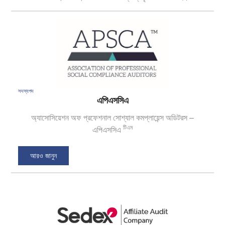
সদস্যপদ
এপিএসসিএ
অ্যাসোসিয়েশন অফ প্রফেশনাল সোশ্যাল কমপ্লায়েন্স অডিটরস –
টিএম
এপিএসসিএ
আরও জানুন