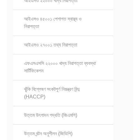
আইএসও ২২০০০ খাদ্য নিরাপত্তা
আইএসও ৪৫০০১ পেশাগত স্বাস্থ্য ও
নিরাপত্তা
আইএসও ২৭০০১ তথ্য নিরাপত্তা
এফএসএসসি ২২০০০ খাদ্য নিরাপত্তা ব্যবস্থা
সার্টিফিকেশন
ঝুঁকি বিশ্লেষণ সংকটপূর্ণ নিয়ন্ত্রণ বিন্দু
(HACCP)
উত্তম উৎপাদন পদ্ধতি (জিএমপি)
উত্তম বন্টন অনুশীলন (জিডিপি)