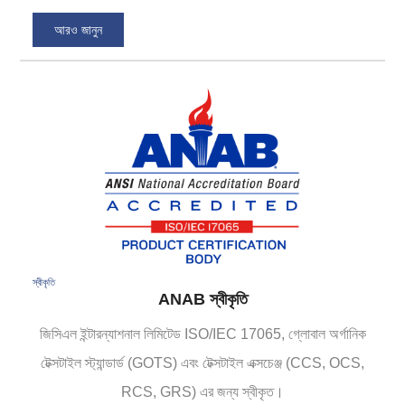
আরও জানুন
স্বীকৃতি
ANAB স্বীকৃতি
জিসিএল ইন্টারন্যাশনাল লিমিটেড ISO/IEC 17065, গ্লোবাল অর্গানিক
টেক্সটাইল স্ট্যান্ডার্ড (GOTS) এবং টেক্সটাইল এক্সচেঞ্জ (CCS, OCS,
RCS, GRS) এর জন্য স্বীকৃত।