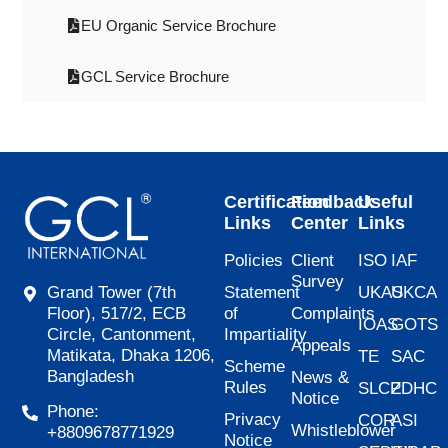
EU Organic Service Brochure
GCL Service Brochure
Certification
Feedback
Useful
Links
Center
Links
Policies
Client
ISO
IAF
Survey
Statement
UKAS
UKCA
Grand Tower (7th
of
Complaints
Floor), 517/2, ECB
IOAS
GOTS
Impartiality
Circle, Cantonment,
Appeals
Matikata, Dhaka 1206,
TE
SAC
Scheme
Bangladesh
News &
Rules
SLCP
ZDHC
Notice
Phone:
Privacy
COR
ASI
Whistleblower
+8809678771929
Notice