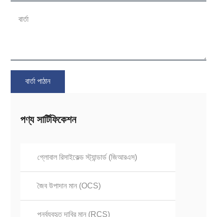
বার্তা পাঠান
পণ্য সার্টিফিকেশন
গ্লোবাল রিসাইকেল্ড স্ট্যান্ডার্ড (জিআরএস)
জৈব উপাদান মান (OCS)
পুনর্ব্যবহৃত দাবির মান (RCS)