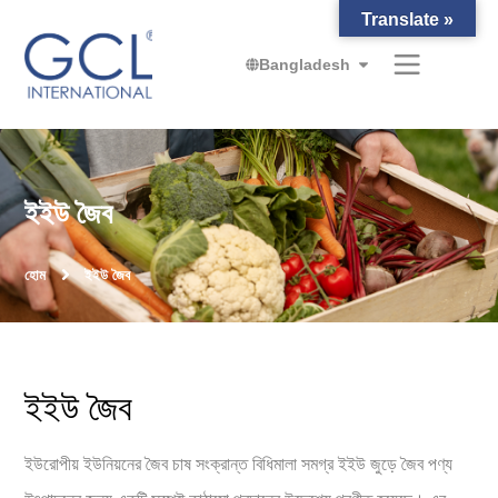
Translate »
Bangladesh
ইইউ জৈব
হোম
ইইউ জৈব
ইইউ জৈব
ইউরোপীয় ইউনিয়নের জৈব চাষ সংক্রান্ত বিধিমালা সমগ্র ইইউ জুড়ে জৈব পণ্য