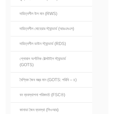
দায়িত্বশীল উল মান (RWS)
দায়িত্বশীল মোহেয়ার স্ট্যান্ডার্ড (আরএমএস)
দায়িত্বশীল ডাউন স্ট্যান্ডার্ড (RDS)
গ্লোবাল অর্গানিক টেক্সটাইল স্ট্যান্ডার্ড
(GOTS)
বৈশ্বিক জৈব বস্ত্র মান (GOTS: পরিধি – ৪)
বন ব্যবস্থাপনা পরিষদ® (FSC®)
কানাডা জৈব ব্যবস্থা (সিওআর)