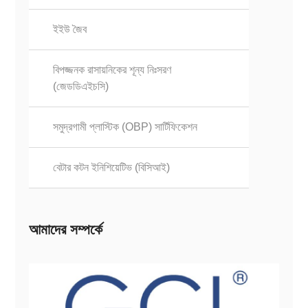
ইইউ জৈব
বিপজ্জনক রাসায়নিকের শূন্য নিঃসরণ
(জেডডিএইচসি)
সমুদ্রগামী প্লাস্টিক (OBP) সার্টিফিকেশন
বেটার কটন ইনিশিয়েটিভ (বিসিআই)
আমাদের সম্পর্কে