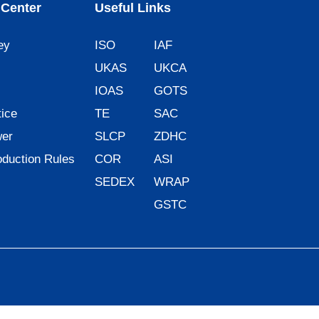
Center
Useful Links
ey
ISO
IAF
UKAS
UKCA
IOAS
GOTS
ice
TE
SAC
wer
SLCP
ZDHC
oduction Rules
COR
ASI
SEDEX
WRAP
GSTC