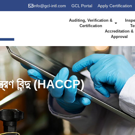
info@gcl-intl.com
GCL Portal
Apply Certification
Auditing, Verification &
Inspe
Certification
Te
Accreditation &
Approval
়ন্ত্রণ বিন্দু (HACCP)