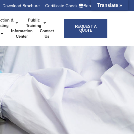
Translate »
Download Brochure
Certificate Check
Bangladesh
ction &
Public
sting
Training
REQUEST A
QUOTE
Information
Contact
Center
Us