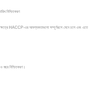
 তারিখ নিশ্চিতকরণ
ার্যক্ষেত্রে HACCP-এর আবশ্যকতাগুলো সম্পূর্ণরূপে মেনে চলে এবং এতে
াস ও বছর নিশ্চিতকরণ।