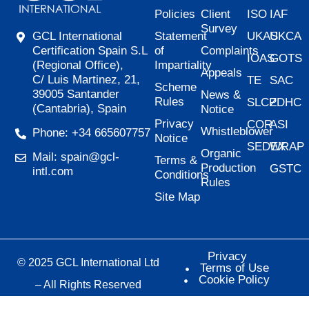
Policies
Client
ISO
IAF
Survey
Statement
UKAS
UKCA
GCL International
of
Complaints
Certification Spain S.L
IOAS
GOTS
Impartiality
(Regional Office),
Appeals
C/ Luis Martinez, 21,
TE
SAC
Scheme
39005 Santander
News &
Rules
SLCP
ZDHC
(Cantabria), Spain
Notice
Privacy
COR
ASI
Whistleblower
Phone: +34 665607757
Notice
SEDEX
WRAP
Organic
Mail: spain@gcl-
Terms &
Production
GSTC
intl.com
Conditions
Rules
Site Map
Privacy
© 2025 GCL International Ltd
Terms of Use
Cookie Policy
– All Rights Reserved