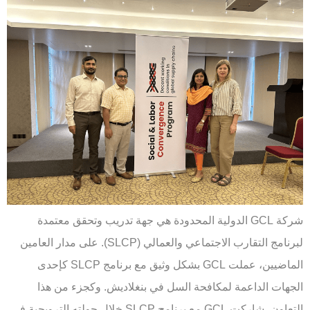
شركة GCL الدولية المحدودة هي جهة تدريب وتحقق معتمدة
لبرنامج التقارب الاجتماعي والعمالي (SLCP). على مدار العامين
الماضيين، عملت GCL بشكل وثيق مع برنامج SLCP كإحدى
الجهات الداعمة لمكافحة السل في بنغلاديش. وكجزء من هذا
التعاون، شاركت GCL مع برنامج SLCP خلال جولته الترويجية في