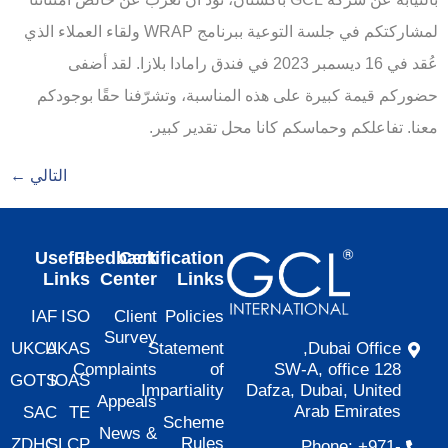
لمشاركتكم في جلسة التوعية ببرنامج WRAP ولقاء العملاء الذي
عُقد في 16 ديسمبر 2023 في فندق رامادا بلازا. لقد أضفى
حضوركم قيمة كبيرة على هذه المناسبة، وتشرّفنا حقًا بوجودكم
معنا. تفاعلكم وحماسكم كانا محل تقدير كبير.
التالي
←
Useful
Feedback
Certification
Links
Center
Links
IAF
ISO
Client
Policies
Survey
UKCA
UKAS
Statement
Dubai Office,
Complaints
of
SW-A, office 128
GOTS
IOAS
Impartiality
Dafza, Dubai, United
Appeals
Arab Emirates
SAC
TE
Scheme
News &
Rules
ZDHC
SLCP
Phone: +971-