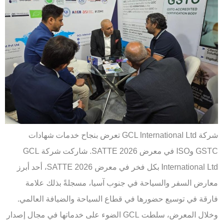
شركة GCL International Ltd تعرض بنجاح خدمات شهادات
GSTC وISO في معرض SATTE 2026. شاركت شركة GCL
International Ltd بكل فخر في معرض SATTE 2026، أحد أبرز
معارض السفر والسياحة في جنوب آسيا، مسجلةً بذلك علامة
فارقة في توسيع حضورها في قطاع السياحة والضيافة العالمي.
وخلال المعرض، سلطت GCL الضوء على خدماتها في مجال إصدار