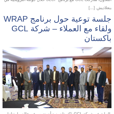
بنغلاديش. […]
جلسة توعية حول برنامج WRAP
ولقاء مع العملاء – شركة GCL
باكستان
بالنيابة عن شركة GCL باكستان، نود أن نعرب عن خالص امتناننا