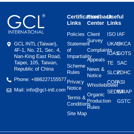
Certification
Feedback
Useful
Links
Center
Links
Policies
Client
ISO
IAF
Survey
Statement
UKAS
UKCA
GCL INTL (Taiwan),
of
Complaints
4F-1, No. 21, Sec. 4,
IOAS
GOTS
Impartiality
Nan-King East Road,
Appeals
Taipei, 105, Taiwan,
TE
SAC
Scheme
Republic of China
News &
Rules
SLCP
ZDHC
Notice
Phone: +886227155577
Privacy
COR
ASI
Whistleblower
Notice
Mail: info@gcl-intl.com
SEDEX
WRAP
Organic
Terms &
Production
GSTC
Conditions
Rules
Site Map