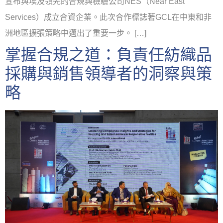
宣布與埃及領先的合規與檢驗公司NES（Near East
Services）成立合資企業。此次合作標誌著GCL在中東和非
洲地區擴張策略中邁出了重要一步。 […]
掌握合規之道：負責任紡織品
採購與銷售領導者的洞察與策
略