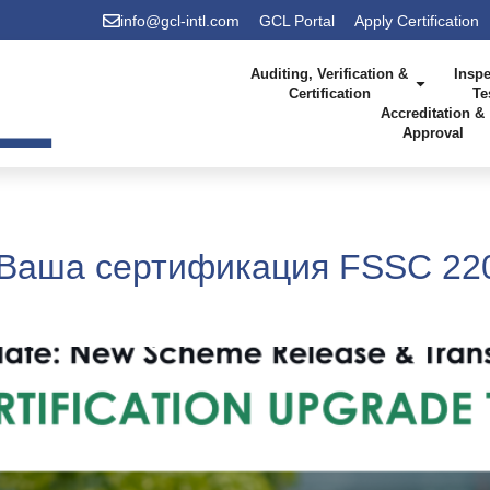
info@gcl-intl.com
GCL Portal
Apply Certification
Auditing, Verification &
Inspe
Certification
Te
Accreditation &
Approval
Ваша сертификация FSSC 2200