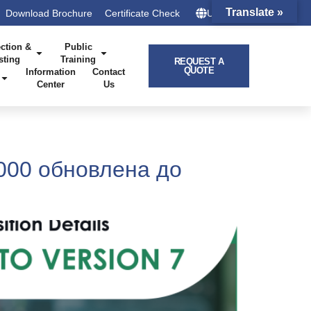
Translate »
Download Brochure
Certificate Check
UK – HQ
ction &
Public
sting
Training
REQUEST A
QUOTE
Information
Contact
Center
Us
0 обновлена ​​до