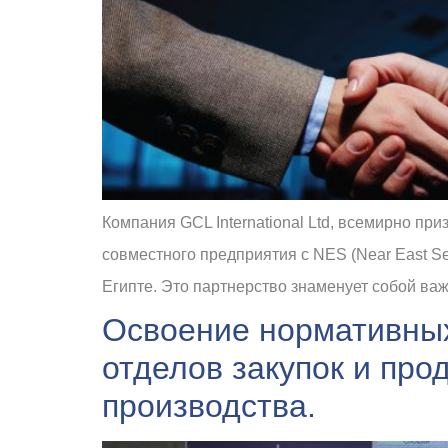
Компания GCL International Ltd, всемирно пр
совместного предприятия с NES (Near East S
Египте. Это партнерство знаменует собой ва
Освоение нормативных
отделов закупок и про
производства.