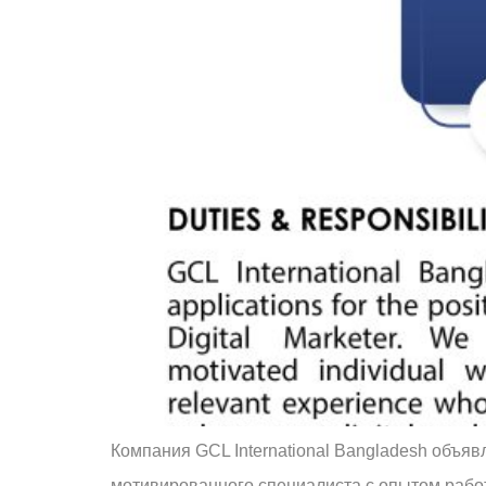
Компания GCL International Bangladesh объя
мотивированного специалиста с опытом работ