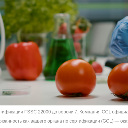
тификации FSSC 22000 до версии 7. Компания GCL официа
занность как вашего органа по сертификации (GCL) — ок