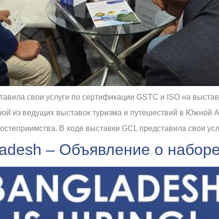
тавила свои услуги по сертификации GSTC и ISO на выставке
ной из ведущих выставок туризма и путешествий в Южной А
гостеприимства. В ходе выставки GCL представила свои ус
gladesh – Объявление о набор