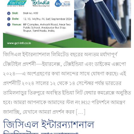
জিসিএল ইন্টারন্যাশনাল লিমিটেড বছরের অন্যতম মর্যাদাপূর্ণ
টেক্সটাইল প্রদর্শনী—ইয়ারনেক্স, টেক্সইন্ডিয়া এবং ডাইকেম এক্সপো
২০২৪—এ অংশগ্রহণের কথা আনন্দের সাথে ঘোষণা করছে। এই
প্রদর্শনীটি ২০২৪ সালের ১২ থেকে ১৪ সেপ্টেম্বর পর্যন্ত ভারতের
তামিলনাড়ুর তিরুপুরে অবস্থিত ইন্ডিয়া নিট ফেয়ার কমপ্লেক্সে অনুষ্ঠিত
হবে। আমরা আপনাকে আমাদের স্টল নং H32 পরিদর্শনে আমন্ত্রণ
জানাচ্ছি, যেখানে আমরা প্রদর্শন করব […]
জিসিএল ইন্টারন্যাশনাল