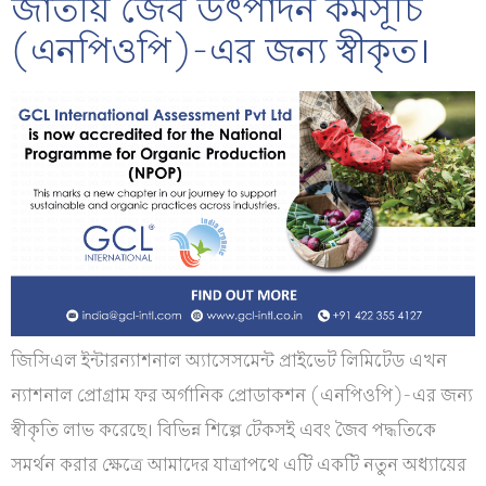
জাতীয় জৈব উৎপাদন কর্মসূচি
(এনপিওপি)-এর জন্য স্বীকৃত।
জিসিএল ইন্টারন্যাশনাল অ্যাসেসমেন্ট প্রাইভেট লিমিটেড এখন
ন্যাশনাল প্রোগ্রাম ফর অর্গানিক প্রোডাকশন (এনপিওপি)-এর জন্য
স্বীকৃতি লাভ করেছে। বিভিন্ন শিল্পে টেকসই এবং জৈব পদ্ধতিকে
সমর্থন করার ক্ষেত্রে আমাদের যাত্রাপথে এটি একটি নতুন অধ্যায়ের