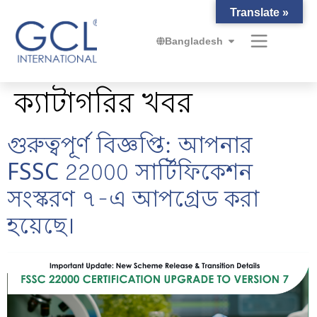
Translate »
Bangladesh
ক্যাটাগরির
খবর
গুরুত্বপূর্ণ বিজ্ঞপ্তি: আপনার
FSSC 22000 সার্টিফিকেশন
সংস্করণ ৭-এ আপগ্রেড করা
হয়েছে।