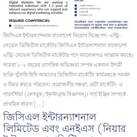
জিসিএল ইন্টারন্যাশনাল বাংলাদেশ নিয়োগ দিচ্ছে পদ: এন্ট্রি-
লেভেল ডিজিটাল মার্কেটার জিসিএল ইন্টারন্যাশনাল বাংলাদেশ
এন্ট্রি-লেভেল ডিজিটাল মার্কেটার পদে আবেদনপত্র আহ্বান করছে।
আমরা ১-২ বছরের প্রাসঙ্গিক অভিজ্ঞতা সম্পন্ন একজন উদ্যমী
ব্যক্তি খুঁজছি যিনি আমাদের ডিজিটাল মার্কেটিং কার্যক্রমকে সমর্থন
ও উন্নত করতে পারবেন। প্রয়োজনীয় দক্ষতা: মেটা মার্কেটিং-এ
পারদর্শিতা (ফেসবুক/ইনস্টাগ্রাম বিজ্ঞাপন)। সার্চ ইঞ্জিন সম্পর্কে
প্রাথমিক ধারণা […]
জিসিএল ইন্টারন্যাশনাল
লিমিটেড এবং এনইএস (নিয়ার